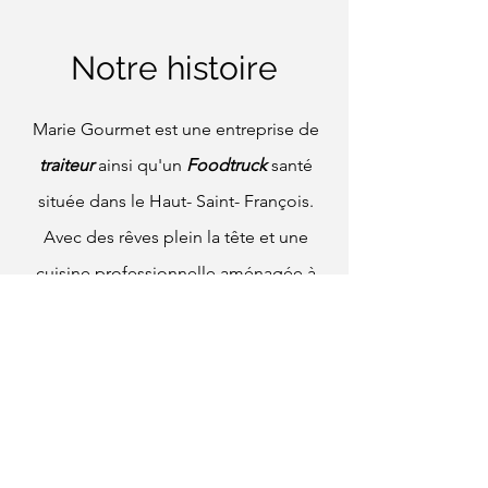
Notre histoire
Marie Gourmet est une entreprise de
traiteur
ainsi qu'un
Foodtruck
santé
située dans le Haut- Saint- François.
Avec des rêves plein la tête et une
cuisine professionnelle aménagée à
même la résidence familiale, Marie
décide de concrétiser son projet en
2023. Buffets froids, boîte à lunch, hors
d'œuvre, menus des fêtes et plus
encore! En 2025 elle s'aventure sur la